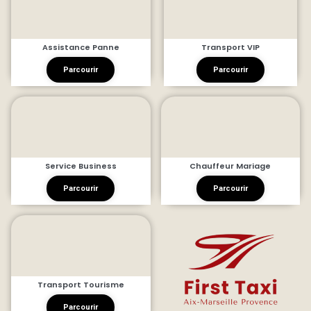
Assistance Panne
Transport VIP
Parcourir
Parcourir
Service Business
Chauffeur Mariage
Parcourir
Parcourir
Transport Tourisme
Parcourir