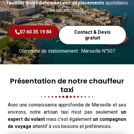
faciliter immédiatement vos déplacements
quotidiens
ou occasionnels.
07 60 35 19 84
Contact & Devis
gratuit
Commune de stationnement : Marseille N°507
Présentation de notre chauffeur
taxi
Avec une connaissance approfondie de Marseille et ses
environs, notre artisan taxi n’est pas seulement
un
expert du volant
mais c’est également
un compagnon
de voyage
attentif à vos besoins et préférences.