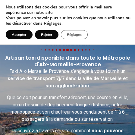
Nous utilisons des cookies pour vous offrir la meilleure
expérience sur notre site.
Vous pouvez en savoir plus sur les cookies que nous utilisons ou
les désactiver dans
Réglages
.
Taxi Aix-Marseille Provence
Accepter
Rejeter
Réglages
Conventionné
Artisan taxi disponible dans toute la Métropole
d'Aix-Marseille-Provence
Taxi Aix-Marseille Provence s’engage à vous fournir un
service de transport 7j/7 dans la ville de Marseille et
son agglomération
.
Que ce soit pour un transfert aéroport, une course en ville,
ou un besoin de déplacement longue distance, notre
monospace et son chauffeur vous conduisent de 1 à 6
passagers à la demande ou sur réservation.
Découvrez à travers ce site comment
nous pouvons