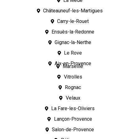
La Mède
Châteauneuf-les-Martigues
Carry-le-Rouet
Ensuès-la-Redonne
Gignac-la-Nerthe
Le Rove
Aix-en-Provence
Marseille
Vitrolles
Rognac
Velaux
La Fare-les-Oliviers
Lançon-Provence
Salon-de-Provence